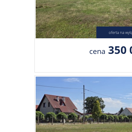
oferta na wył
350 
cena