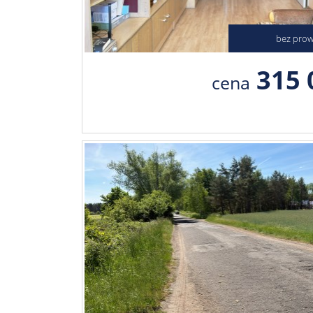
bez prowi
315 
cena