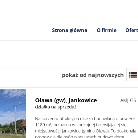
Strona główna
O firmie
Ofer
pokaż od najnowszych
Oława (gw),
Jankowice
AMJ-GS
działka na sprzedaż
Na sprzedaż atrakcyjna działka budowlana o powierzc
1189 m², położona w spokojnej i rozwijającej się
miejscowości Jankowice (gmina Oława). To doskonała
propozycja dla osób planujących budowę domu