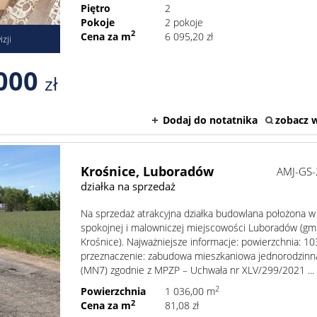
Piętro
2
Pokoje
2 pokoje
2
Cena za m
6 095,20 zł
zji
000
zł
Dodaj do notatnika
zobacz w
Krośnice,
Luboradów
AMJ-GS
działka na sprzedaż
Na sprzedaż atrakcyjna działka budowlana położona w
spokojnej i malowniczej miejscowości Luboradów (gm
Krośnice). Najważniejsze informacje: powierzchnia: 1
przeznaczenie: zabudowa mieszkaniowa jednorodzinn
(MN7) zgodnie z MPZP – Uchwała nr XLV/299/2021 ...
2
Powierzchnia
1 036,00 m
2
Cena za m
81,08 zł