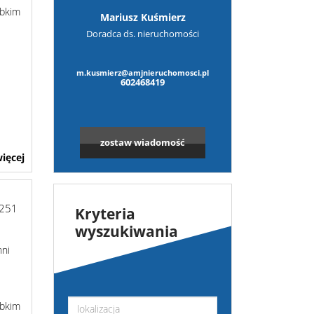
ybkim
Mariusz Kuśmierz
Doradca ds. nieruchomości
m.kusmierz@amjnieruchomosci.pl
602468419
zostaw wiadomość
ięcej
-251
Kryteria
wyszukiwania
hni
ybkim