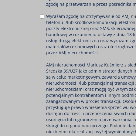
zgodę na przetwarzanie przez pośrednika 
Wyrażam zgodę na otrzymywanie od AMJ ni
telefonu i/lub środków komunikacji elektron
poczty elektronicznej oraz SMS, skierowanej
handlowej w rozumieniu ustawy z dnia 18 li
usług drogą elektroniczną oraz wyrażam zg
materiałów reklamowych oraz ofert/ogłosze
przez AMJ nieruchomości.
AMJ nieruchomości Mariusz Kuśmierz z sied
Średzka 39/U27 jako administrator danych i
są w celu: marketingowym, zawarcia umowy
nieruchomości i/lub potencjalnej transakcji
nieruchomościami oraz mogą być w tym zak
potencjalnym kontrahentom i innym podmi
zaangażowanym w proces transakcji. Osobie
przysługuje prawo wniesienia sprzeciwu wo
dostępu do treści i przenoszenia swoich dan
usunięcia lub ograniczenia przetwarzania, 
skargi do organu nadzorczego. Podanie dan
niezbędne dla realizacji wyżej wymienionyc