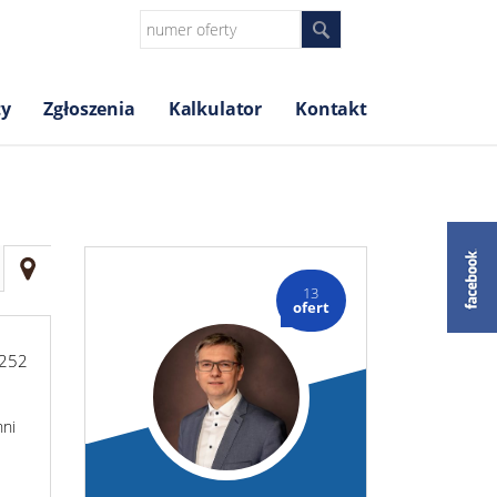
ty
Zgłoszenia
Kalkulator
Kontakt
13
ofert
-252
hni