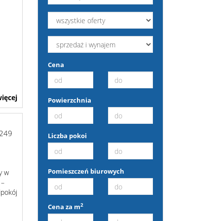
Cena
ięcej
Powierzchnia
249
Liczba pokoi
Pomieszczeń biurowych
y w
 –
dpokój
2
Cena za m