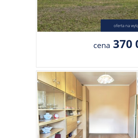
oferta na wył
370 
cena