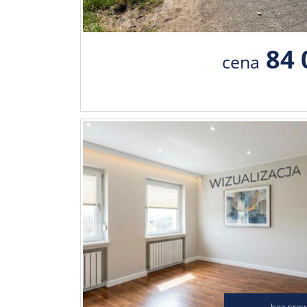
84 
cena
bez prowi