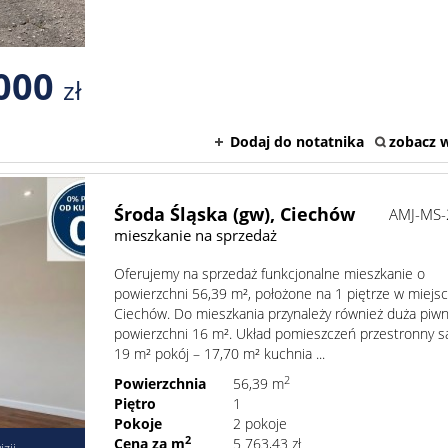
000
zł
Dodaj do notatnika
zobacz w
Środa Śląska (gw),
Ciechów
AMJ-MS-
mieszkanie na sprzedaż
Oferujemy na sprzedaż funkcjonalne mieszkanie o
powierzchni 56,39 m², położone na 1 piętrze w miejs
Ciechów. Do mieszkania przynależy również duża piwn
powierzchni 16 m². Układ pomieszczeń przestronny s
19 m² pokój – 17,70 m² kuchnia ...
2
Powierzchnia
56,39 m
Piętro
1
Pokoje
2 pokoje
2
Cena za m
5 763,43 zł
zji