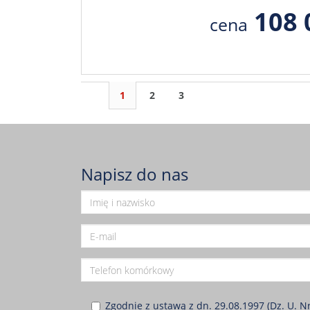
108 
cena
1
2
3
Napisz do nas
Zgodnie z ustawą z dn. 29.08.1997 (Dz. U. N