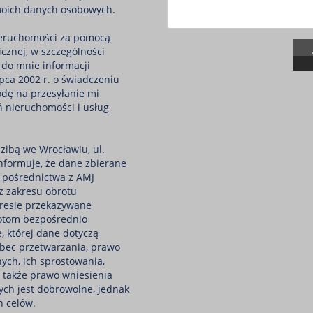
moich danych osobowych.
eruchomości za pomocą
icznej, w szczególności
 do mnie informacji
pca 2002 r. o świadczeniu
odę na przesyłanie mi
ń nieruchomości i usług
zibą we Wrocławiu, ul.
nformuje, że dane zbierane
 pośrednictwa z AMJ
 z zakresu obrotu
resie przekazywane
otom bezpośrednio
, której dane dotyczą
bec przetwarzania, prawo
ych, ich sprostowania,
a także prawo wniesienia
ych jest dobrowolne, jednak
h celów.