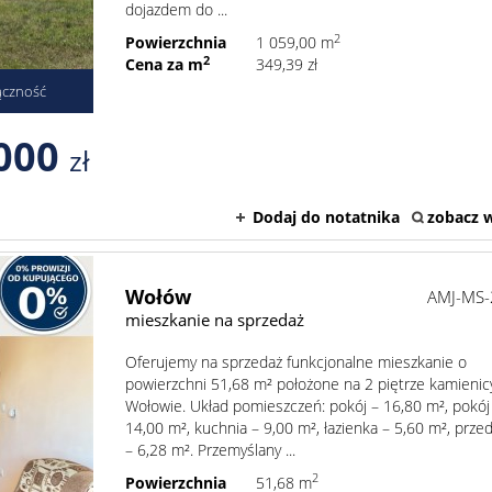
dojazdem do ...
2
Powierzchnia
1 059,00 m
2
Cena za m
349,39 zł
ączność
000
zł
Dodaj do notatnika
zobacz w
Wołów
AMJ-MS-
mieszkanie na sprzedaż
Oferujemy na sprzedaż funkcjonalne mieszkanie o
powierzchni 51,68 m² położone na 2 piętrze kamienic
Wołowie. Układ pomieszczeń: pokój – 16,80 m², pokój
14,00 m², kuchnia – 9,00 m², łazienka – 5,60 m², prze
– 6,28 m². Przemyślany ...
2
Powierzchnia
51,68 m