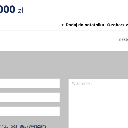
000
zł
Dodaj do notatnika
zobacz w
nast
r 133, poz. 883) wyrażam