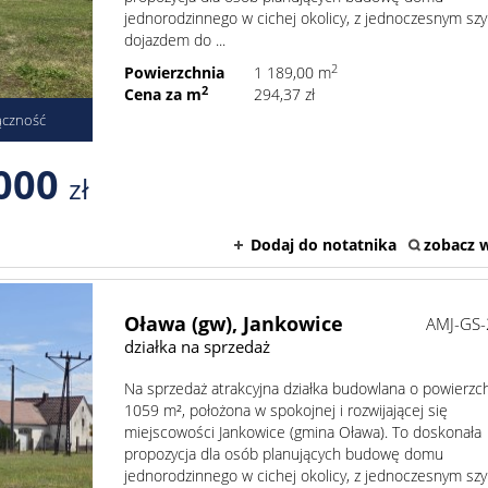
jednorodzinnego w cichej okolicy, z jednoczesnym sz
dojazdem do ...
2
Powierzchnia
1 189,00 m
2
Cena za m
294,37 zł
ączność
000
zł
Dodaj do notatnika
zobacz w
Oława (gw),
Jankowice
AMJ-GS
działka na sprzedaż
Na sprzedaż atrakcyjna działka budowlana o powierzc
1059 m², położona w spokojnej i rozwijającej się
miejscowości Jankowice (gmina Oława). To doskonała
propozycja dla osób planujących budowę domu
jednorodzinnego w cichej okolicy, z jednoczesnym sz