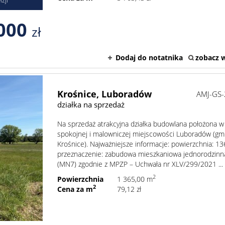
000
zł
Dodaj do notatnika
zobacz w
Krośnice,
Luboradów
AMJ-GS
działka na sprzedaż
Na sprzedaż atrakcyjna działka budowlana położona w
spokojnej i malowniczej miejscowości Luboradów (gm
Krośnice). Najważniejsze informacje: powierzchnia: 1
przeznaczenie: zabudowa mieszkaniowa jednorodzinn
(MN7) zgodnie z MPZP – Uchwała nr XLV/299/2021 ...
2
Powierzchnia
1 365,00 m
2
Cena za m
79,12 zł