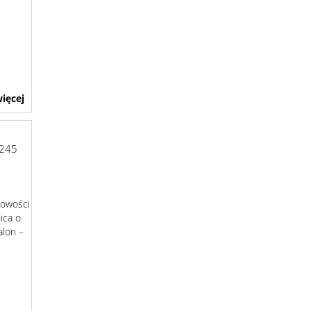
ięcej
245
cowości
ica o
alon –