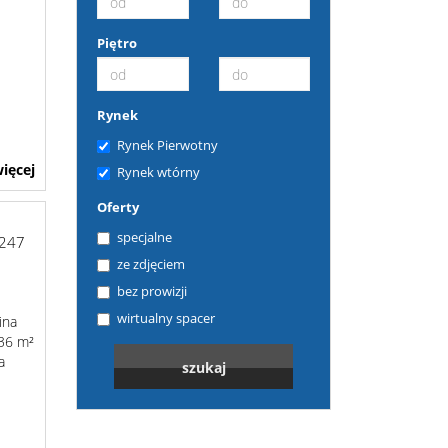
Piętro
Rynek
Rynek Pierwotny
ięcej
Rynek wtórny
Oferty
specjalne
-247
ze zdjęciem
bez prowizji
wirtualny spacer
ina
036 m²
a