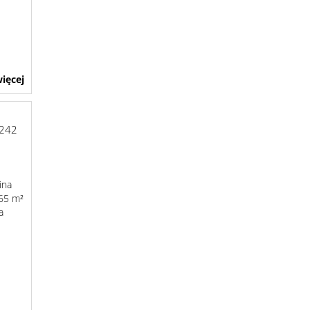
ięcej
-242
ina
365 m²
a