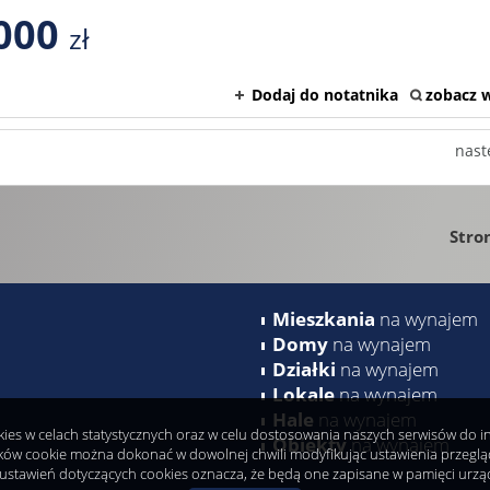
000
zł
Dodaj do notatnika
zobacz w
nast
Stro
Mieszkania
na wynajem
Domy
na wynajem
Działki
na wynajem
Lokale
na wynajem
Hale
na wynajem
okies w celach statystycznych oraz w celu dostosowania naszych serwisów do 
Obiekty
na wynajem
ków cookie można dokonać w dowolnej chwili modyfikując ustawienia przeglądar
ustawień dotyczących cookies oznacza, że będą one zapisane w pamięci urzą