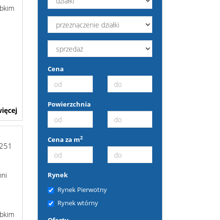
ybkim
Cena
Powierzchnia
ięcej
2
Cena za m
-251
Rynek
hni
Rynek Pierwotny
Rynek wtórny
ybkim