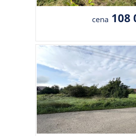
108 
cena