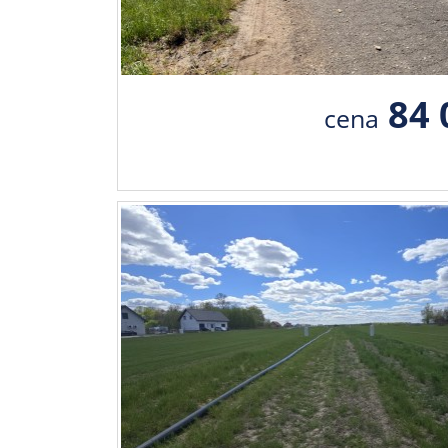
84 
cena