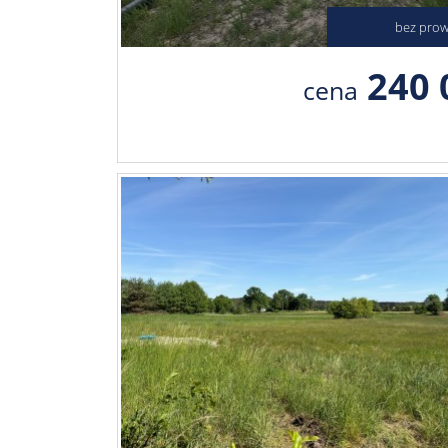
bez prowi
240 
cena