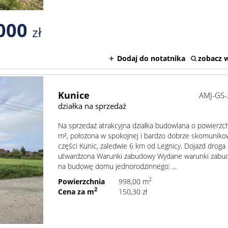
000
zł
Dodaj do notatnika
zobacz w
Kunice
AMJ-GS
działka na sprzedaż
Na sprzedaż atrakcyjna działka budowlana o powierzc
m², położona w spokojnej i bardzo dobrze skomuniko
części Kunic, zaledwie 6 km od Legnicy. Dojazd droga
utwardzona Warunki zabudowy Wydane warunki zabu
na budowę domu jednorodzinnego: ...
2
Powierzchnia
998,00 m
2
Cena za m
150,30 zł