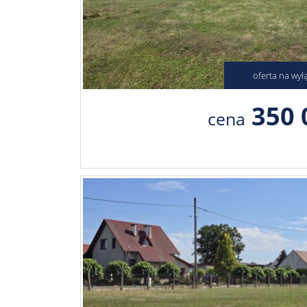
oferta na wył
350 
cena