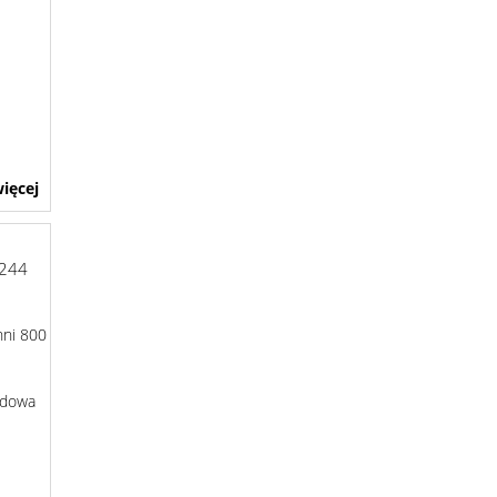
ięcej
-244
hni 800
udowa