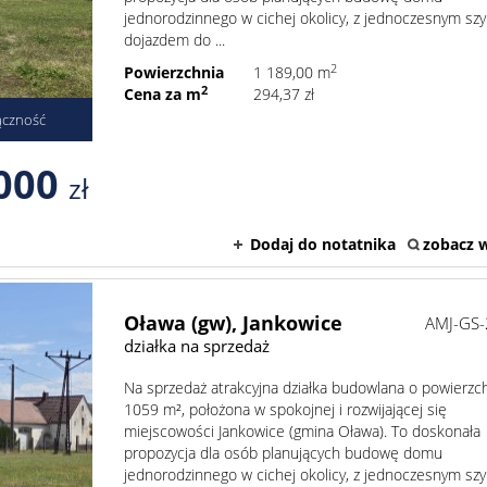
jednorodzinnego w cichej okolicy, z jednoczesnym sz
dojazdem do ...
2
Powierzchnia
1 189,00 m
2
Cena za m
294,37 zł
ączność
000
zł
Dodaj do notatnika
zobacz w
Oława (gw),
Jankowice
AMJ-GS
działka na sprzedaż
Na sprzedaż atrakcyjna działka budowlana o powierzc
1059 m², położona w spokojnej i rozwijającej się
miejscowości Jankowice (gmina Oława). To doskonała
propozycja dla osób planujących budowę domu
jednorodzinnego w cichej okolicy, z jednoczesnym sz