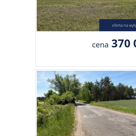
oferta na wył
370 
cena