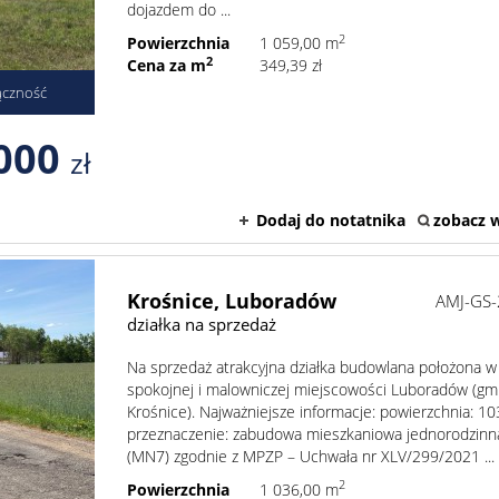
dojazdem do ...
2
Powierzchnia
1 059,00 m
2
Cena za m
349,39 zł
ączność
000
zł
Dodaj do notatnika
zobacz w
Krośnice,
Luboradów
AMJ-GS
działka na sprzedaż
Na sprzedaż atrakcyjna działka budowlana położona w
spokojnej i malowniczej miejscowości Luboradów (gm
Krośnice). Najważniejsze informacje: powierzchnia: 1
przeznaczenie: zabudowa mieszkaniowa jednorodzinn
(MN7) zgodnie z MPZP – Uchwała nr XLV/299/2021 ...
2
Powierzchnia
1 036,00 m