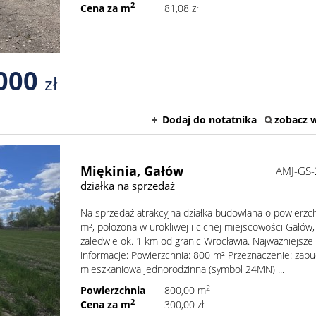
2
Cena za m
81,08 zł
000
zł
Dodaj do notatnika
zobacz w
Miękinia,
Gałów
AMJ-GS
działka na sprzedaż
Na sprzedaż atrakcyjna działka budowlana o powierzc
m², położona w urokliwej i cichej miejscowości Gałów,
zaledwie ok. 1 km od granic Wrocławia. Najważniejsze
informacje: Powierzchnia: 800 m² Przeznaczenie: zab
mieszkaniowa jednorodzinna (symbol 24MN) ...
2
Powierzchnia
800,00 m
2
Cena za m
300,00 zł