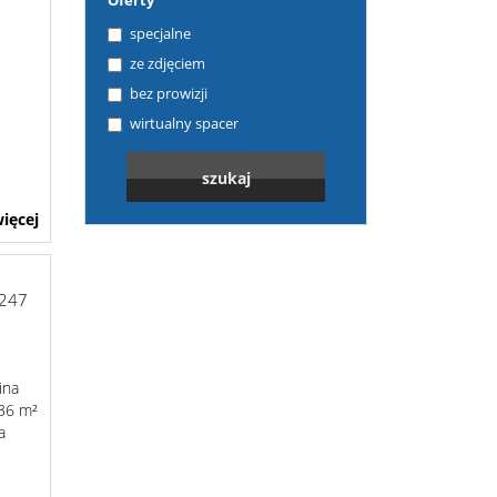
Oferty
specjalne
ze zdjęciem
bez prowizji
wirtualny spacer
ięcej
-247
ina
036 m²
a