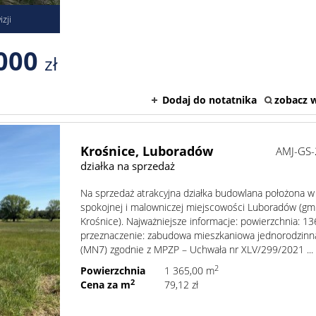
zji
000
zł
Dodaj do notatnika
zobacz w
Krośnice,
Luboradów
AMJ-GS
działka na sprzedaż
Na sprzedaż atrakcyjna działka budowlana położona w
spokojnej i malowniczej miejscowości Luboradów (gm
Krośnice). Najważniejsze informacje: powierzchnia: 1
przeznaczenie: zabudowa mieszkaniowa jednorodzinn
(MN7) zgodnie z MPZP – Uchwała nr XLV/299/2021 ...
2
Powierzchnia
1 365,00 m
2
Cena za m
79,12 zł