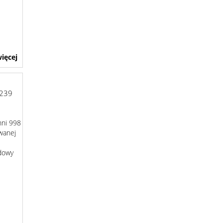
ięcej
-239
hni 998
wanej
dowy