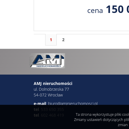
150 
cena
1
2
AMJ nieruchomości
ul. Dolnobrzeska 77
54-072 Wrocław
e-mail
: biuro@amjnieruchomosci.pl
tel
. 533 650 355
Ta strona wykorzystuje pliki co
tel
. 602 468 419
Zmiany ustawień dotyczących pli
zmian 