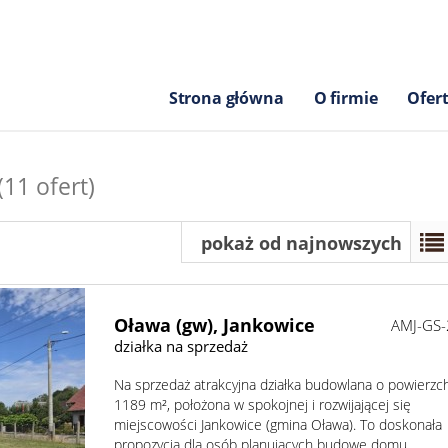
Strona główna
O firmie
Ofer
(11 ofert)
pokaż od najnowszych
Oława (gw),
Jankowice
AMJ-GS
działka na sprzedaż
Na sprzedaż atrakcyjna działka budowlana o powierzc
1189 m², położona w spokojnej i rozwijającej się
miejscowości Jankowice (gmina Oława). To doskonała
propozycja dla osób planujących budowę domu