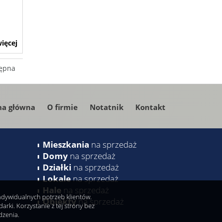
ięcej
ępna
na główna
O firmie
Notatnik
Kontakt
Mieszkania
na sprzedaż
Domy
na sprzedaż
Działki
na sprzedaż
Lokale
na sprzedaż
Hale
na sprzedaż
indywidualnych potrzeb klientów.
Obiekty
na sprzedaż
ki. Korzystanie z tej strony bez
dzenia.