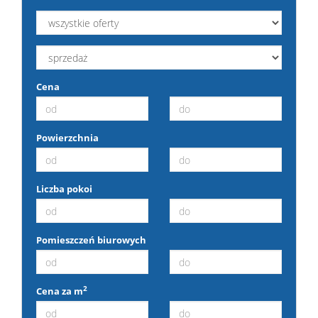
Mam
nieruch
Kalkul
Cena
Kontak
Powierzchnia
Liczba pokoi
Pomieszczeń biurowych
2
Cena za m