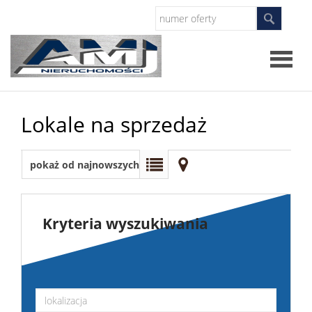
Strona
Lokale na sprzedaż
główna
O
pokaż od najnowszych
firmie
Oferty
Zgłosze
Kryteria wyszukiwania
Szukam
nierucho