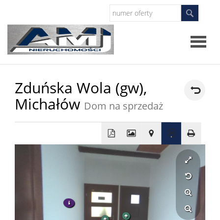
Strona
Zduńska Wola (gw),
główna
O
Michałów
Dom na sprzedaż
firmie
Oferty
Zgłosze
Szukam
nierucho