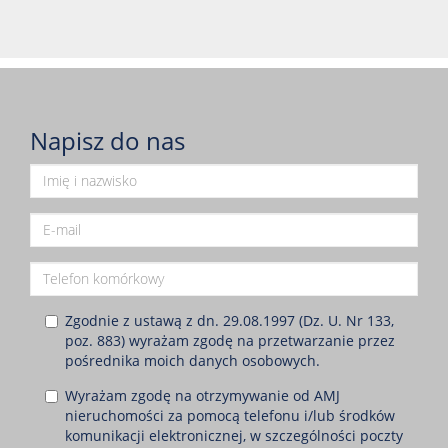
Napisz do nas
Zgodnie z ustawą z dn. 29.08.1997 (Dz. U. Nr 133,
poz. 883) wyrażam zgodę na przetwarzanie przez
pośrednika moich danych osobowych.
Wyrażam zgodę na otrzymywanie od AMJ
nieruchomości za pomocą telefonu i/lub środków
komunikacji elektronicznej, w szczególności poczty