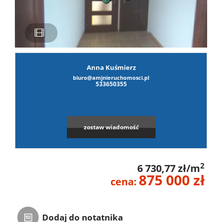
Mam
nieruch
Kalkul
Anna Kuśmierz
Kontak
biuro@amjnieruchomosci.pl
533650355
zostaw wiadomość
2
6 730,77 zł/m
875 000 zł
cena:
Dodaj do notatnika