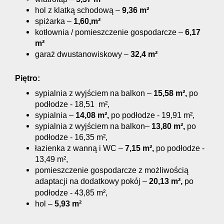
hol z klatką schodową –
9,36 m²
spiżarka –
1,60
,m²
kotłownia / pomieszczenie gospodarcze –
6,17
m²
garaż dwustanowiskowy –
32,4 m²
Piętro:
sypialnia z wyjściem na balkon –
15,58 m²,
po
podłodze - 18,51
m
²,
sypialnia –
14,08 m²,
po podłodze - 19,91
m
²,
sypialnia z wyjściem na balkon–
13,80 m²,
po
podłodze - 16,35
m
²,
łazienka z wanną i WC –
7,15 m²,
po podłodze -
13,49
m
²,
pomieszczenie gospodarcze z możliwością
adaptacji na dodatkowy pokój –
20,13 m²,
po
podłodze - 43,85
m
²,
hol –
5,93 m²