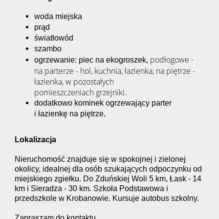
woda miejska
prąd
światłowód
szambo
podłogowe -
ogrzewanie:
piec na ekogroszek,
na
parterze - hol, kuchnia, łazienka, na piętrze -
łazienka, w pozostałych
pomieszczeniach grzejniki.
dodatkowo kominek ogrzewający parter
i łazienkę na piętrze,
Lokalizacja
Nieruchomość
znajduje się
w spokojnej i zielonej
okolicy,
idealnej dla osób szukających odpoczynku od
miejskiego zgiełku. Do
Zduńskiej Woli 5 km, Łask - 14
km i Sieradza - 30 km. Szkoła Podstawowa i
przedszkole w Krobanowie. Kursuje autobus szkolny.
Zapraszam do kontaktu.