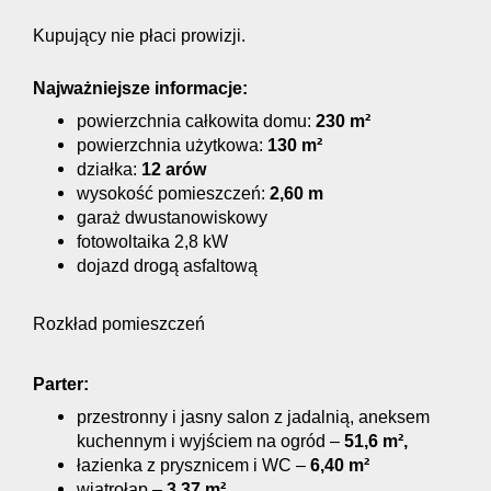
Kupujący nie płaci prowizji.
Najważniejsze informacje:
powierzchnia całkowita domu:
230 m²
powierzchnia użytkowa:
130 m²
działka:
12 arów
wysokość pomieszczeń:
2,60 m
garaż dwustanowiskowy
fotowoltaika 2,8 kW
dojazd drogą asfaltową
Rozkład pomieszczeń
Parter:
przestronny i jasny salon z jadalnią, aneksem
kuchennym i wyjściem na ogród –
51,6 m²,
łazienka z prysznicem i WC –
6,40 m²
wiatrołap –
3,37 m²