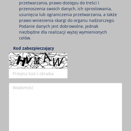
przetwarzania, prawo dostępu do treści i
przenoszenia swoich danych, ich sprostowania,
usunięcia lub ograniczenia przetwarzania, a także
prawo wniesienia skargi do organu nadzorczego.
Podanie danych jest dobrowolne, jednak
niezbędne dla realizacji wyżej wymienionych
celów.
Kod zabezpieczający