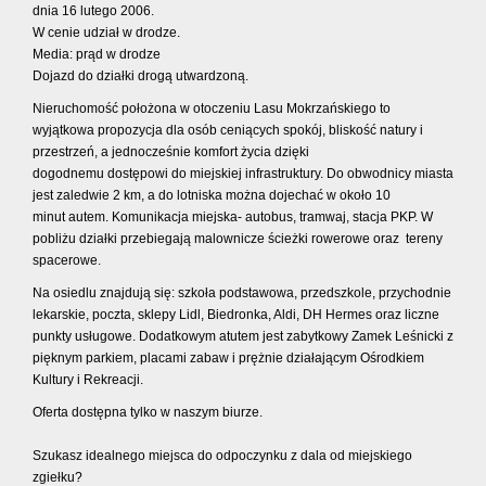
dnia 16 lutego 2006.
W cenie udział w drodze.
Media: prąd w drodze
Dojazd do działki drogą utwardzoną.
Nieruchomość położona w otoczeniu Lasu Mokrzańskiego to
wyjątkowa propozycja dla osób ceniących spokój, bliskość natury i
przestrzeń, a jednocześnie komfort życia dzięki
dogodnemu dostępowi do miejskiej infrastruktury.
Do obwodnicy miasta
jest zaledwie 2 km, a do lotniska można dojechać w około 10
minut autem. Komunikacja miejska- autobus, tramwaj, stacja PKP.
W
pobliżu działki przebiegają malownicze
ścieżki rowerowe oraz
tereny
spacerowe.
Na osiedlu znajdują się: szkoła podstawowa, przedszkole, przychodnie
lekarskie, poczta, sklepy Lidl, Biedronka, Aldi, DH Hermes oraz liczne
punkty usługowe. Dodatkowym atutem jest zabytkowy Zamek Leśnicki z
pięknym parkiem, placami zabaw i prężnie działającym Ośrodkiem
Kultury i Rekreacji.
Oferta dostępna tylko w naszym biurze.
Szukasz idealnego miejsca do odpoczynku z dala od miejskiego
zgiełku?