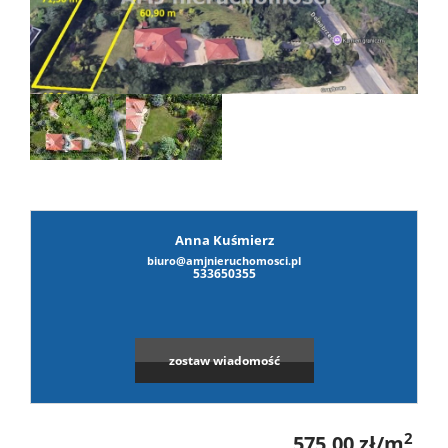
Mam
nieruch
Kalkul
Kontak
Anna Kuśmierz
biuro@amjnieruchomosci.pl
533650355
zostaw wiadomość
2
575,00 zł/m