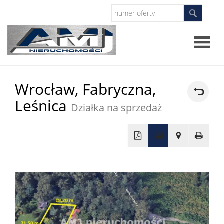
Strona
Wrocław,
Fabryczna,
główna
O
Leśnica
Działka na sprzedaż
firmie
Oferty
Zgłosze
Szukam
nierucho