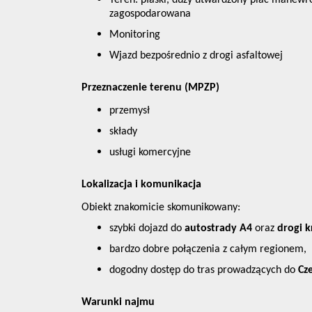
Teren: płaski, duży utwardzony plac manewro
zagospodarowana
Monitoring
Wjazd bezpośrednio z drogi asfaltowej
Przeznaczenie terenu (MPZP)
przemysł
składy
usługi komercyjne
Lokalizacja i komunikacja
Obiekt znakomicie skomunikowany:
szybki dojazd do
autostrady A4
oraz
drogi 
bardzo dobre połączenia z całym regionem,
dogodny dostęp do tras prowadzących do
Cz
Warunki najmu