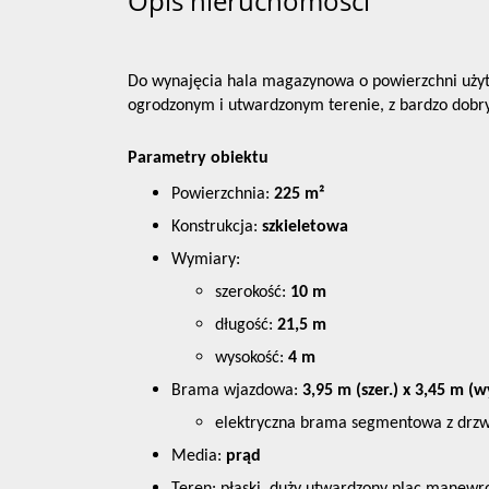
Opis nieruchomości
Do wynajęcia hala magazynowa o powierzchni uży
ogrodzonym i utwardzonym terenie, z bardzo dobr
Parametry obiektu
Powierzchnia:
225 m²
Konstrukcja:
szkieletowa
Wymiary:
szerokość:
10 m
długość:
21,5 m
wysokość:
4 m
Brama wjazdowa:
3,95 m (szer.) x 3,45 m (w
elektryczna brama segmentowa z drzw
Media:
prąd