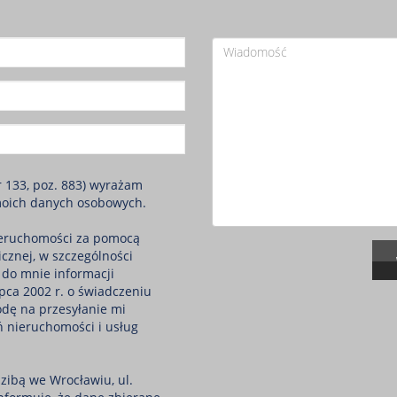
r 133, poz. 883) wyrażam
moich danych osobowych.
eruchomości za pomocą
icznej, w szczególności
 do mnie informacji
pca 2002 r. o świadczeniu
odę na przesyłanie mi
ń nieruchomości i usług
zibą we Wrocławiu, ul.