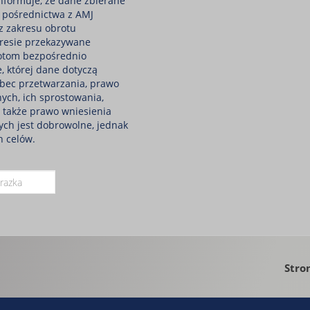
nformuje, że dane zbierane
 pośrednictwa z AMJ
 z zakresu obrotu
resie przekazywane
otom bezpośrednio
, której dane dotyczą
bec przetwarzania, prawo
ych, ich sprostowania,
a także prawo wniesienia
ych jest dobrowolne, jednak
h celów.
Stro