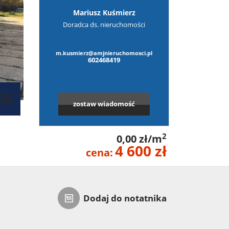
Mariusz Kuśmierz
Doradca ds. nieruchomości
m.kusmierz@amjnieruchomosci.pl
602468419
zostaw wiadomość
2
0,00 zł/m
4 600 zł
cena:
Dodaj do notatnika