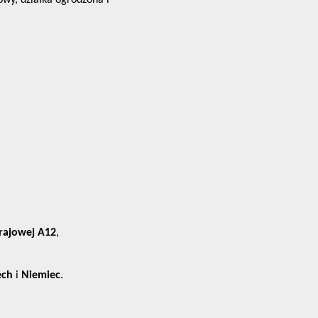
wy, działka ogrodzona i
krajowej A12
,
ech
i
Niemiec
.